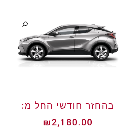
₪
2,180.00