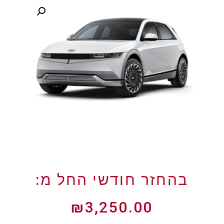
₪
3,250.00